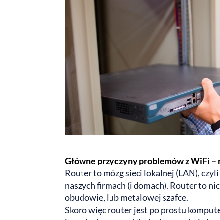
Główne przyczyny problemów z WiFi – 
Router
to mózg sieci lokalnej (LAN), czyl
naszych firmach (i domach). Router to ni
obudowie, lub metalowej szafce.
Skoro więc router jest po prostu kompute