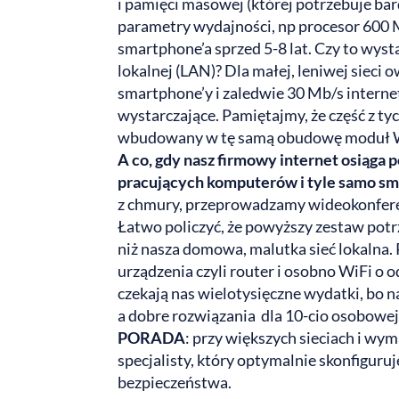
i pamięci masowej (której potrzebuje b
parametry wydajności, np procesor 600 
smartphone’a sprzed 5-8 lat. Czy to wyst
lokalnej (LAN)? Dla małej, leniwej siec
smartphone’y i zaledwie 30 Mb/s interne
wystarczające. Pamiętajmy, że część z tyc
wbudowany w tę samą obudowę moduł W
A co, gdy nasz firmowy internet osiąga
pracujących komputerów i tyle samo s
z chmury, przeprowadzamy wideokonferenc
Łatwo policzyć, że powyższy zestaw potr
niż nasza domowa, malutka sieć lokalna
urządzenia czyli router i osobno WiFi o
czekają nas wielotysięczne wydatki, bo 
a dobre rozwiązania dla 10-cio osobowej
PORADA
: przy większych sieciach i wy
specjalisty, który optymalnie skonfiguru
bezpieczeństwa.