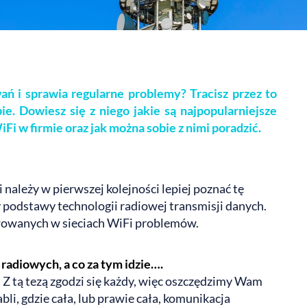
ań i sprawia regularne problemy? Tracisz przez to
ie. Dowiesz się z niego jakie są najpopularniejsze
i w firmie oraz jak można sobie z nimi poradzić.
należy w pierwszej kolejności lepiej poznać tę
 podstawy technologii radiowej transmisji danych.
wowanych w sieciach WiFi problemów.
 radiowych, a co za tym idzie….
. Z tą tezą zgodzi się każdy, więc oszczędzimy Wam
i, gdzie cała, lub prawie cała, komunikacja