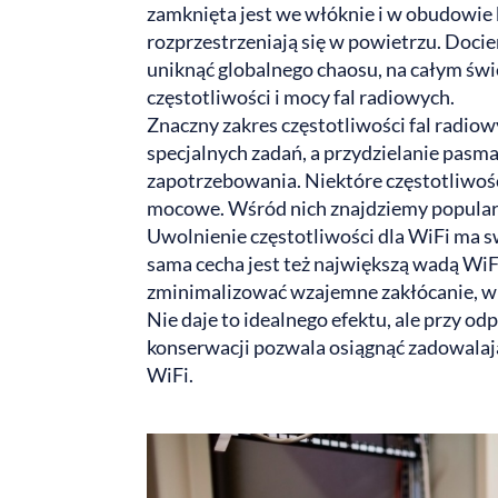
zamknięta jest we włóknie i w obudowie 
rozprzestrzeniają się w powietrzu. Doci
uniknąć globalnego chaosu, na całym św
częstotliwości i mocy fal radiowych.
Znaczny zakres częstotliwości fal radiow
specjalnych zadań, a przydzielanie pasma
zapotrzebowania.
Niektóre częstotliwośc
mocowe. Wśród nich znajdziemy popularn
Uwolnienie częstotliwości dla WiFi ma sw
sama cecha jest też największą wadą WiF
zminimalizować wzajemne zakłócanie, w
Nie daje to idealnego efektu, ale przy o
konserwacji pozwala osiągnąć zadowalają
WiFi.