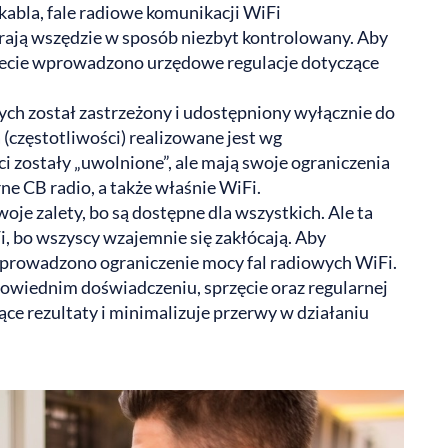
kabla, fale radiowe komunikacji WiFi
erają wszędzie w sposób niezbyt kontrolowany. Aby
iecie wprowadzono urzędowe regulacje dotyczące
ych został zastrzeżony i udostępniony wyłącznie do
 (częstotliwości) realizowane jest wg
i zostały „uwolnione”, ale mają swoje ograniczenia
e CB radio, a także właśnie WiFi.
oje zalety, bo są dostępne dla wszystkich. Ale ta
i, bo wszyscy wzajemnie się zakłócają. Aby
prowadzono ograniczenie mocy fal radiowych WiFi.
dpowiednim doświadczeniu, sprzęcie oraz regularnej
ce rezultaty i minimalizuje przerwy w działaniu