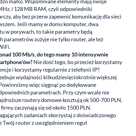
ardzo mało). Wspomniane elementy mają swoje
MHz, i 128 MB RAM, czyli odpowiedniki
arczy, aby bez przerw zapewnić komunikację dla sieci
i owszem. Jeśli mamy w domu komputer, dwa
tu w porywach, to takie parametry będą
h parametrów zużyje nie tylko router, ale też
iFi.
 ponad 100 Mb/s, do tego mamy 10 intensywnie
martphone’ów?
Nie dość tego, bo przecież korzystamy
je i korzystamy regularnie z telefonii IP?
zebuje wydajności kilkudziesięciokrotnie większej
. Powinniśmy więc sięgnąć po dedykowane
 odpowiednich parametrach. Przy czym wcale nie
najdroższe routery domowe kosztują ok 500-700 PLN,
 firmy zaczynają się od około 1500 PLN.
magających zadaniach skorzystaj z doświadczonego
je Twój router z uwzględnieniem reguł