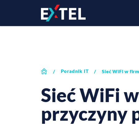
Poradnik IT
/
/
Sieć WiFi w fir
Sieć WiFi w
przyczyny