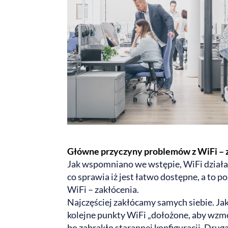
Główne przyczyny problemów z WiFi – z
Jak wspomniano we wstępie, WiFi działa
co sprawia iż jest łatwo dostępne, a to 
WiFi – zakłócenia.
Najczęściej zakłócamy samych siebie. Jak 
kolejne punkty WiFi „dołożone, aby wzmo
bo zabrakło starannej konfiguracji. Dru