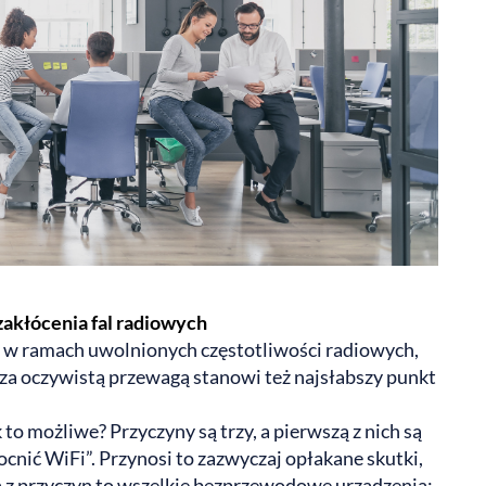
akłócenia fal radiowych
 w ramach uwolnionych częstotliwości radiowych,
poza oczywistą przewagą stanowi też najsłabszy punkt
to możliwe? Przyczyny są trzy, a pierwszą z nich są
cnić WiFi”. Przynosi to zazwyczaj opłakane skutki,
ga z przyczyn to wszelkie bezprzewodowe urządzenia: