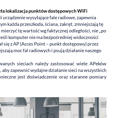
ła lokalizacja punktów dostępowych WiFi
yli urządzenie wysyłające fale radiowe, zapewnia
ym każda przeszkoda, ściana, zakręt, zmniejszają tę
mierzyć tę wartość wg faktycznej odległości, nie „po
. Jeśli komputer nie ma bezpośredniej widoczności
ał się z AP (Acces Point – punkt dostępowy) przez
iejszają moc fal radiowych i psują działanie naszego
owanych sieciach należy zastosować wiele APeków
, aby zapewnić wydajne działanie sieci na wszystkich
onieczne jest doświadczenie oraz staranne pomiary