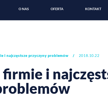
O NAS
OFERTA
KONTAKT
mie i najczęstsze przyczyny problemów
/
2018.10.22
 firmie i najczęs
 problemów