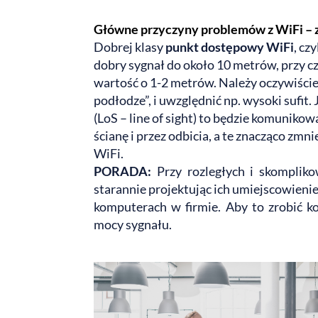
Główne przyczyny problemów z WiFi – z
Dobrej klasy
punkt dostępowy WiFi
, cz
dobry sygnał do około 10 metrów, przy cz
wartość o 1-2 metrów. Należy oczywiście 
podłodze”, i uwzględnić np. wysoki sufit
(LoS – line of sight) to będzie komunikow
ścianę i przez odbicia, a te znacząco zmn
WiFi.
PORADA:
Przy rozległych i skomplik
starannie projektując ich umiejscowienie
komputerach w firmie. Aby to zrobić k
mocy sygnału.