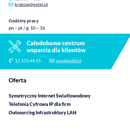
krakow@extel.pl
Godziny pracy
pn – pt / g. 10 – 16
Całodobowe centrum
wsparcia dla klientów
12 333 44 55
noc@extel.pl
Oferta
Symetryczny Internet Światłowodowy
Telefonia Cyfrowa IP dla firm
Outsourcing Infrastruktury LAN