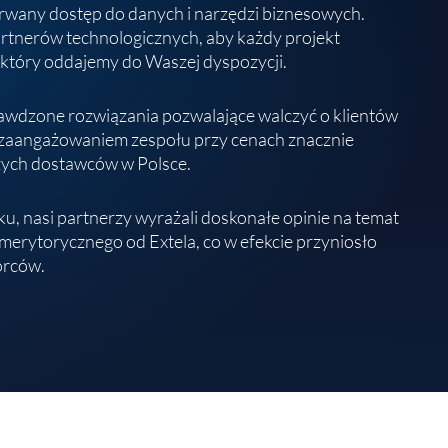
rwany dostęp do danych i narzędzi biznesowych.
rtnerów technologicznych, aby każdy projekt
, który oddajemy do Waszej dyspozycji.
awdzone rozwiązania pozwalające walczyć o klientów
i zaangażowaniem zespołu przy cenach znacznie
szych dostawców w Polsce.
u, nasi partnerzy wyrażali doskonałe opinie na temat
a merytorycznego od Extela, co w efekcie przyniosło
orców.