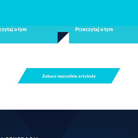
czytaj o tym
Przeczytaj o tym
Zobacz wszystkie artykuły