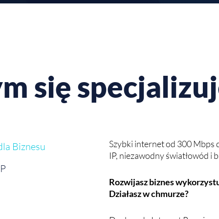
m się specjalizu
Szybki internet od 300 Mbps d
Telefonia cyfrowa IP to nowo
dla Biznesu
IP, niezawodny światłowód i b
IP
Funkcjonalny telefon na każ
Rozwijasz biznes wykorzystu
Działasz w chmurze?
Ponad 200 funkcjonalności i b
za połączenia krajowe i zagra