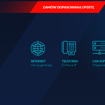
ZAMÓW DOPASOWANĄ OFERTĘ
INTERNET
TELEFONIA
LAN SU
Nowej generacji
Cyfrowa IP
Wsparci