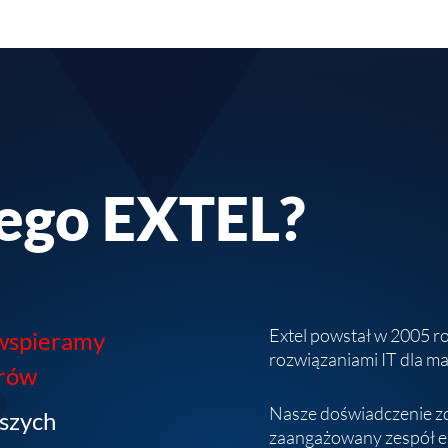
ego EXTEL?
Extel powstał w 2005 r
wspieramy
rozwiązaniami IT dla ma
erów
Nasze doświadczenie zd
szych
zaangażowany zespół e