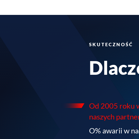
SKUTECZNOŚĆ
Dlacz
Od 2005 roku 
naszych partn
O% awarii w na