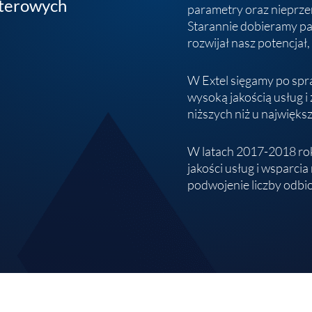
uterowych
parametry oraz nieprze
Starannie dobieramy pa
rozwijał nasz potencjał
W Extel sięgamy po spr
wysoką jakością usług 
niższych niż u najwięk
W latach 2017-2018 rok
jakości usług i wsparci
podwojenie liczby odbi