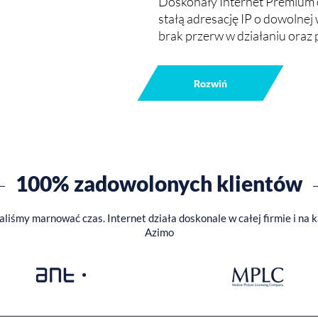
Doskonały Internet Premium od
nowoczesnej komunikacji gło
stałą adresację IP o dowolnej
brak przerw w działaniu oraz 
Rozwiń
100% zadowolonych klientów
taliśmy marnować czas. Internet działa doskonale w całej firmie i na
Azimo