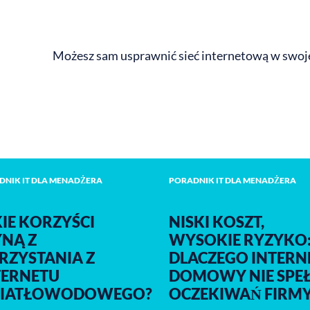
Możesz sam usprawnić sieć internetową w swojej
DNIK IT DLA MENADŻERA
PORADNIK IT DLA MENADŻERA
KIE KORZYŚCI
NISKI KOSZT,
YNĄ Z
WYSOKIE RYZYKO
RZYSTANIA Z
DLACZEGO INTERN
TERNETU
DOMOWY NIE SPEŁ
IATŁOWODOWEGO?
OCZEKIWAŃ FIRM