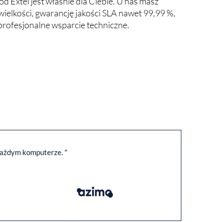
 Extel jest właśnie dla Ciebie. U nas masz
sowej.
 wielkości, gwarancję jakości SLA nawet 99,99 %,
profesjonalne wsparcie techniczne.
 każdym komputerze. "