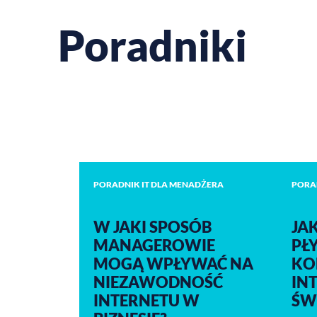
Poradniki
PORADNIK IT DLA MENADŻERA
PORA
W JAKI SPOSÓB
JA
MANAGEROWIE
PŁ
MOGĄ WPŁYWAĆ NA
KO
NIEZAWODNOŚĆ
IN
INTERNETU W
ŚW