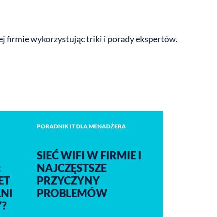
 firmie wykorzystując triki i porady ekspertów.
PORADNIK IT DLA MENADŻERA
SIEĆ WIFI W FIRMIE I
:
NAJCZĘSTSZE
ET
PRZYCZYNY
NI
PROBLEMÓW
Y?