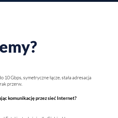
jemy?
o 10 Gbps, symetryczne łącze, stała adresacja
czesność, wygoda i oszczędność
rak przerw.
dym biurku bez skomplikowanej centrali.
jąc komunikację przez sieć Internet?
rak kosztów centrali. Do tego najniższe stawki
niczne oraz cyfrowa jakość i niezawodność