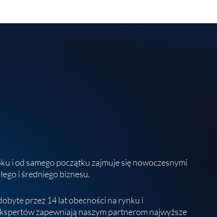
oku i od samego początku zajmuje się nowoczesnymi
łego i średniego biznesu.
obyte przez 14 lat obecności na rynku i
kspertów zapewniają naszym partnerom najwyższe