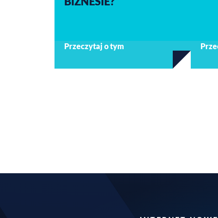
BIZNESIE?
Przeczytaj o tym
Prze