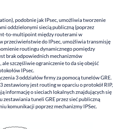
tion), podobnie jak IPsec, umożliwia tworzenie
ami oddzielonymi siecią publiczną (poprzez
oint-to-multipoint między routerami w
 w przeciwieństwie do IPsec, umożliwia transmisję
chomienie routingu dynamicznego pomiędzy
jest brak odpowiednich mechanizmów
ale szczęśliwie ograniczenie to da się obejść
otokołów IPsec.
ączenia 3 oddziałów firmy za pomocą tunelów GRE.
zestawiony jest routing w oparciu o protokół RIP,
ją informację o sieciach lokalnych znajdujących się
 zestawiania tuneli GRE przez sieć publiczną
aniu komunikacji poprzez mechanizmy IPSec.