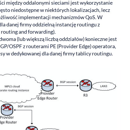
i między oddalonymi sieciami jest wykorzystanie
zęsto niedostępne w niektórych lokalizacjach, lecz
możliwość implementacji mechanizmów QoS. W
a danej firmy oddzielną instancję routingu z
 routing and forwarding).
dwoma (lub większą liczbą oddziałów) konieczne jest
 BGP/OSPF z routerami PE (Provider Edge) operatora,
asy w dedykowanej dla danej firmy tablicy routingu.