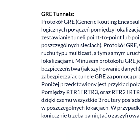
GRE Tunnels:
Protokół GRE (Generic Routing Encapsula
logicznych połączeń pomiędzy lokalizacj
zestawianie tuneli point-to-point lub p
poszczególnych sieciach). Protokół GRE,
ruchu typu multicast, a tym samym uru
lokalizacjami. Minusem protokołu GRE 
bezpieczeństwa (jak szyfrowanie danych), 
zabezpieczając tunele GRE za pomocą pr
Poniżej przedstawiony jest przykład poł
Pomiędzy RTR1 i RTR3, oraz RTR2 i RTR3 
dzięki czemu wszystkie 3 routery posiada
w poszczególnych lokacjach. W przypadku
koniecznie trzeba pamiętać o zaszyfrow