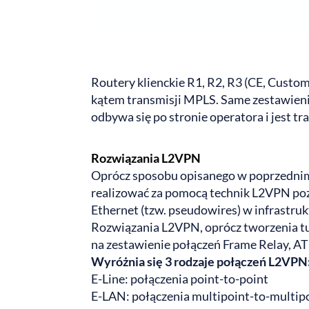
Routery klienckie R1, R2, R3 (CE, Custom
kątem transmisji MPLS. Same zestawienie
odbywa się po stronie operatora i jest t
Rozwiązania L2VPN
Oprócz sposobu opisanego w poprzednim 
realizować za pomocą technik L2VPN poz
Ethernet (tzw. pseudowires) w infrastruk
Rozwiązania L2VPN, oprócz tworzenia tun
na zestawienie połączeń Frame Relay, AT
Wyróżnia się 3 rodzaje połączeń L2VPN
E-Line: połączenia point-to-point
E-LAN: połączenia multipoint-to-multip