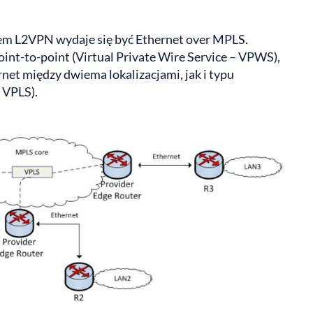
em L2VPN wydaje się być Ethernet over MPLS.
nt-to-point (Virtual Private Wire Service – VPWS),
rnet między dwiema lokalizacjami, jak i typu
– VPLS).