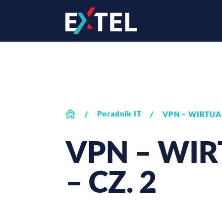
Poradnik IT
/
/
VPN – WIRTUAL
VPN – WIR
– CZ. 2