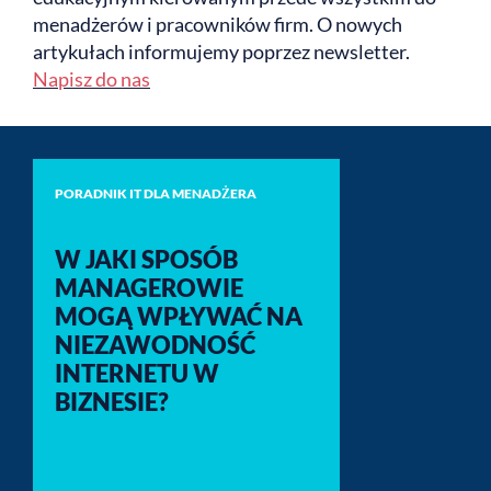
menadżerów i pracowników firm. O nowych
artykułach informujemy poprzez newsletter.
Napisz do nas
PORADNIK IT DLA MENADŻERA
W JAKI SPOSÓB
MANAGEROWIE
MOGĄ WPŁYWAĆ NA
NIEZAWODNOŚĆ
INTERNETU W
BIZNESIE?