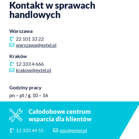
Kontakt w sprawach
handlowych
Warszawa
22 101 33 22
warszawa@extel.pl
Kraków
12 333 4 666
krakow@extel.pl
Godziny pracy
pn – pt / g. 10 – 16
Całodobowe centrum
wsparcia dla klientów
12 333 44 55
noc@extel.pl