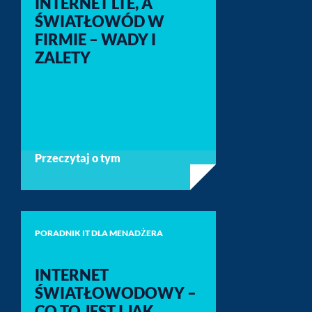
INTERNET LTE, A
ŚWIATŁOWÓD W
FIRMIE – WADY I
ZALETY
Przeczytaj o tym
PORADNIK IT DLA MENADŻERA
INTERNET
ŚWIATŁOWODOWY –
CO TO JEST I JAK