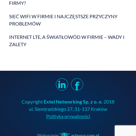
FIRMY?
SIEĆ WIFI W FIRMIE I NAJCZĘSTSZE PRZYCZYNY
PROBLEMÓW
INTERNET LTE, A ŚWIATŁOWÓD W FIRMIE – WADY I
ZALETY
Copyright
Extel Networking Sp. z o. o.
2018
ul. Siemiradzkiego 27, 31-137 Kraków
Polityka prywatności
Wykonanie
artnova.com.pl