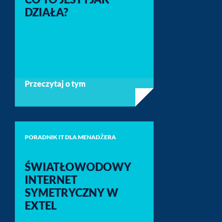
DZIAŁA?
Przeczytaj o tym
PORADNIK IT DLA MENADŻERA
ŚWIATŁOWODOWY
INTERNET
SYMETRYCZNY W
EXTEL