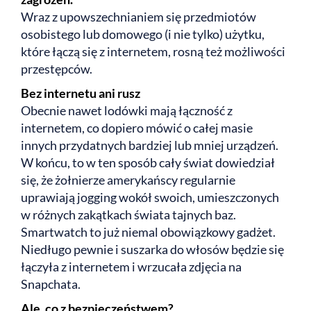
Wraz z upowszechnianiem się przedmiotów
osobistego lub domowego (i nie tylko) użytku,
które łączą się z internetem, rosną też możliwości
przestępców.
Bez internetu ani rusz
Obecnie nawet lodówki mają łączność z
internetem, co dopiero mówić o całej masie
innych przydatnych bardziej lub mniej urządzeń.
W końcu, to w ten sposób cały świat dowiedział
się, że żołnierze amerykańscy regularnie
uprawiają jogging wokół swoich, umieszczonych
w różnych zakątkach świata tajnych baz.
Smartwatch to już niemal obowiązkowy gadżet.
Niedługo pewnie i suszarka do włosów będzie się
łączyła z internetem i wrzucała zdjęcia na
Snapchata.
Ale, co z bezpieczeństwem?