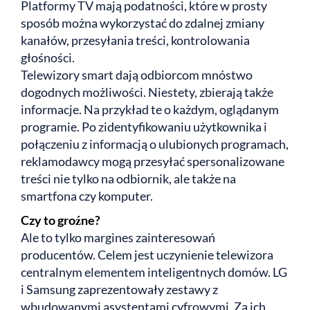
Platformy TV mają podatności, które w prosty
sposób można wykorzystać do zdalnej zmiany
kanałów, przesyłania treści, kontrolowania
głośności.
Telewizory smart dają odbiorcom mnóstwo
dogodnych możliwości. Niestety, zbierają także
informacje. Na przykład te o każdym, oglądanym
programie. Po zidentyfikowaniu użytkownika i
połączeniu z informacją o ulubionych programach,
reklamodawcy mogą przesyłać spersonalizowane
treści nie tylko na odbiornik, ale także na
smartfona czy komputer.
Czy to groźne?
Ale to tylko margines zainteresowań
producentów. Celem jest uczynienie telewizora
centralnym elementem inteligentnych domów. LG
i Samsung zaprezentowały zestawy z
wbudowanymi asystentami cyfrowymi. Za ich