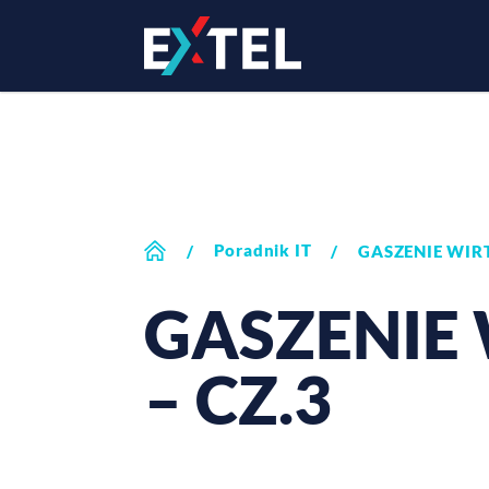
Poradnik IT
/
/
GASZENIE WIR
GASZENIE
– CZ.3