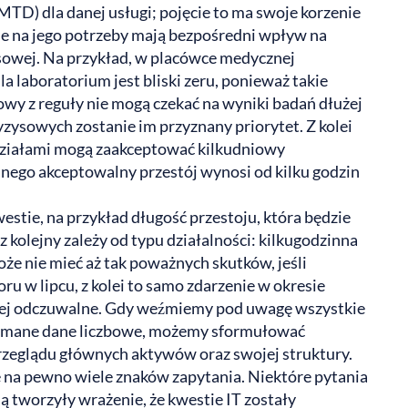
TD) dla danej usługi; pojęcie to ma swoje korzenie
ne na jego potrzeby mają bezpośredni wpływ na
sowej. Na przykład, w placówce medycznej
 laboratorium jest bliski zeru, ponieważ takie
kowy z reguły nie mogą czekać na wyniki badań dłużej
ryzysowych zostanie im przyznany priorytet. Z kolei
działami mogą zaakceptować kilkudniowy
nego akceptowalny przestój wynosi od kilku godzin
stie, na przykład długość przestoju, która będzie
 kolejny zależy od typu działalności: kilkugodzinna
e nie mieć aż tak poważnych skutków, jeśli
 w lipcu, z kolei to samo zdarzenie w okresie
ej odczuwalne. Gdy weźmiemy pod uwagę wszystkie
rzymane dane liczbowe, możemy sformułować
rzeglądu głównych aktywów oraz swojej struktury.
 na pewno wiele znaków zapytania. Niektóre pytania
 tworzyły wrażenie, że kwestie IT zostały