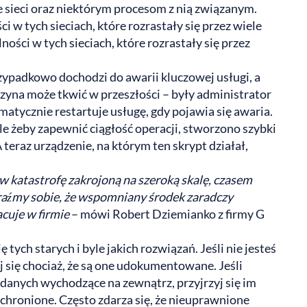
e sieci oraz niektórym procesom z nią związanym.
i w tych sieciach, które rozrastały się przez wiele
ności w tych sieciach, które rozrastały się przez
ypadkowo dochodzi do awarii kluczowej usługi, a
zyczyna może tkwić w przeszłości – były administrator
matycznie restartuje usługę, gdy pojawia się awaria.
le żeby zapewnić ciągłość operacji, stworzono szybki
 teraz urządzenie, na którym ten skrypt działał,
w katastrofę zakrojoną na szeroką skalę, czasem
aźmy sobie, że wspomniany środek zaradczy
acuje w firmie
– mówi Robert Dziemianko z firmy G
ię tych starych i byle jakich rozwiązań. Jeśli nie jesteś
j się chociaż, że są one udokumentowane. Jeśli
danych wychodzące na zewnątrz, przyjrzyj się im
 chronione. Często zdarza się, że nieuprawnione