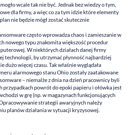
 mogło wcale tak nie być. Jednak bez wiedzy o tym,
zowe dla firmy, a więc co za tym idzie które elementy
plan nie będzie mógł zostać skutecznie
ansomware często wprowadza chaos i zamieszanie w
ach nowego typu znakomita większość procedur
mputerowej. W niektórych działach danej firmy
j technologii, by utrzymać płynność najbardziej
ie dużo więcej czasu. Tak właśnie wyglądała
numeru alarmowego stanu Ohio zostały zaatakowane
omware – niemalże z dnia na dzień pracownicy byli
ch przypadkach powrót do epoki papieru i ołówka jest
 wchodzi w grę (np. w magazynach funkcjonujących
 Opracowywanie strategii awaryjnych należy
iu planów działania w sytuacji kryzysowej.