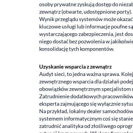
osoby prywatne zyskują dostęp do niez
zewnątrz (otwarte, udostępnione porty).
Wynik przeglądu systemów może okazać si
kluczowe usługi lub informacje poufne są
wystarczającego zabezpieczenia, jest do
niego dostać bez pozwolenia w jakikolwie
konsolidację tych komponentów.
Uzyskanie wsparcia z zewnątrz
Audyt sieci, to jedna ważna sprawa. Kole
zewnętrznego wsparcia dla działań pode
obowiązków zewnętrznym specjalistom ma
Zatrudnienie dodatkowych pracowników m
eksperta zajmującego się wyłącznie syt
Na przykład, lokalny dealer samochodów p
systemem informatycznym coś się stanie.
zatrudnić analityka od złośliwego opro