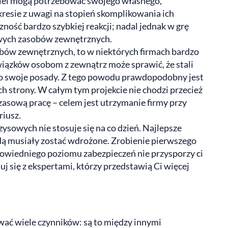
kolei mogą potrzebować swojego własnego,
resie z uwagi na stopień skomplikowania ich
ość bardzo szybkiej reakcji; nadal jednak w grę
wych zasobów zewnętrznych.
ów zewnętrznych, to w niektórych firmach bardzo
wiązków osobom z zewnątrz może sprawić, że stali
ę o swoje posady. Z tego powodu prawdopodobny jest
h strony. W całym tym projekcie nie chodzi przecież
zasową pracę – celem jest utrzymanie firmy przy
riusz.
ysowych nie stosuje się na co dzień. Najlepsze
ędą musiały zostać wdrożone. Zrobienie pierwszego
owiedniego poziomu zabezpieczeń nie przysporzy ci
j się z ekspertami, którzy przedstawią Ci więcej
ować wiele czynników: są to między innymi