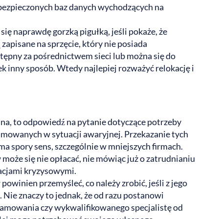
abezpieczonych baz danych wychodzących na
ę naprawdę gorzką pigułką, jeśli pokaże, że
 zapisane na sprzęcie, który nie posiada
stępny za pośrednictwem sieci lub można się do
k inny sposób. Wtedy najlepiej rozważyć relokację i
jna, to odpowiedź na pytanie dotyczące potrzeby
jmowanych w sytuacji awaryjnej. Przekazanie tych
 spory sens, szczególnie w mniejszych firmach.
oże się nie opłacać, nie mówiąc już o zatrudnianiu
uacjami kryzysowymi.
owinien przemyśleć, co należy zrobić, jeśli z jego
 Nie znaczy to jednak, że od razu postanowi
gramowania czy wykwalifikowanego specjalistę od