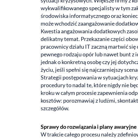
sytuacji kryzysowych. Większe firmy z 
wykwalifikowanego specjalisty w tym zak
środowiska informatycznego oraz konieczn
może wchodzić zaangażowanie dodatko
Kwestia angażowania dodatkowych zasob
delikatny temat. Przekazanie części obo
pracownicy działu IT zaczną martwić si
pewnego rodzaju opór lub nawet bunt z ic
jednak o konkretną osobę czy jej dotychc
życiu, jeśli spełni się najczarniejszy scena
Strategii postępowania w sytuacjach kryz
procedury to nadal te, które nigdy nie b
kroku w całym procesie zapewnienia odp
kosztów: porozmawiaj z ludźmi, skontaktu
szczegółów.
Sprawy do rozwiązania i plany awaryjne
W trakcie całego procesu należy zdefini