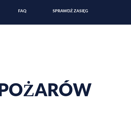
FAQ
SPRAWDŹ ZASIĘG
H POŻARÓW