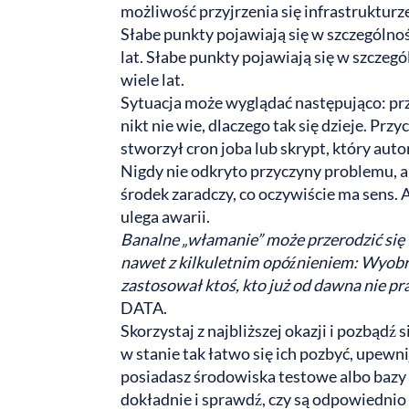
możliwość przyjrzenia się infrastrukturz
Słabe punkty pojawiają się w szczególnośc
lat. Słabe punkty pojawiają się w szczegól
wiele lat.
Sytuacja może wyglądać następująco: prz
nikt nie wie, dlaczego tak się dzieje. Pr
stworzył cron joba lub skrypt, który auto
Nigdy nie odkryto przyczyny problemu, a
środek zaradczy, co oczywiście ma sens. A
ulega awarii.
Banalne „włamanie” może przerodzić się 
nawet z kilkuletnim opóźnieniem: Wyobr
zastosował ktoś, kto już od dawna nie pr
DATA.
Skorzystaj z najbliższej okazji i pozbądź s
w stanie tak łatwo się ich pozbyć, upewni
posiadasz środowiska testowe albo bazy 
dokładnie i sprawdź, czy są odpowiednio