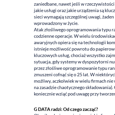
zaniedbane, nawet jeśli w rzeczywistości
jakie usługi oraz jakie urządzenia są kluc
sieci wymagają szczególnej uwagi, żaden 
wprowadzony w życie.
Atak złośliwego oprogramowania typu r
codzienne operacje. W wielu środowisk
awaryjnych opiera się na technologii ko
istnieje możliwość powrotu do papierowe
kluczowych usług, chociaż wszystko zajm
sytuacja, gdy systemy w dyspozytorni 
przez złośliwe oprogramowanie typu rans
zmuszeni cofnąć się o 25 lat. W niektóry
możliwy, aczkolwiek w wielu firmach nie
na zasadzie chaotycznego składowania).
koniecznie wziąć pod uwagę przy tworzen
G DATA radzi: Od czego zacząć?