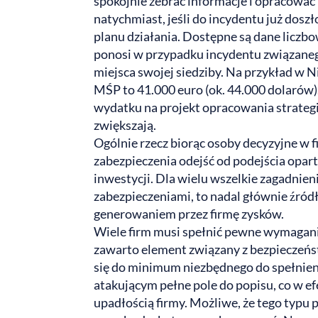
spokojnie zebrać informacje i opracować 
natychmiast, jeśli do incydentu już dos
planu działania. Dostępne są dane liczbo
ponosi w przypadku incydentu związaneg
miejsca swojej siedziby. Na przykład w Ni
MŚP to 41.000 euro (ok. 44.000 dolarów)
wydatku na projekt opracowania strategii
zwiększają.
Ogólnie rzecz biorąc osoby decyzyjne w
zabezpieczenia odejść od podejścia opa
inwestycji. Dla wielu wszelkie zagadnieni
zabezpieczeniami, to nadal głównie źród
generowaniem przez firmę zysków.
Wiele firm musi spełnić pewne wymagani
zawarto element związany z bezpieczeńst
się do minimum niezbędnego do spełnien
atakującym pełne pole do popisu, co w 
upadłością firmy. Możliwe, że tego typu