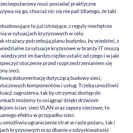
rzeciwpożarowy musi posiadać praktyczne
wa się go, chociaż nic się nie pali (dlatego, że taki
.
zebudowujące te już istniejące, z reguły niechętnie
ania w sytuacjach kryzysowych w celu
k strażacy potrzebują planu budynku, by wiedzieć, z
owiedzialne za sytuacje kryzysowe w branży IT muszą
 wiedzy jest im bardzo ciężko ustalić od czego i w jaki
zpieczyć otoczenie przed rozprzestrzenianiem się
ny sieci.
ółową dokumentację dotyczącą budowy sieci,
 kluczowych komponentów i usług. Trzeba umożliwić
tuacji zagrożenia, tak by utrzymać dostęp do
dynkach możemy to osiągnąć dzięki drzwiom
jom ścian; sieci VLAN oraz zapory sieciowe, to
samego efektu w przypadku sieci.
umożliwia ograniczenie strat w razie pożaru, tak i
cjach kryzysowych oraz dbanie o odzyskiwalność