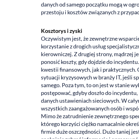
danych od samego początku mogą w ogrom
przestoju i kosztów związanych z przypad
Kosztorys i zyski
Oczywistym jest, że zewnętrzne wsparcie
korzystanie z drogich usług specjalistyc
kierowniczej. Z drugiej strony, mądrzej j
ponosić koszty, gdy dojdzie do incydentu
kwestii finansowych, jak i praktycznych. O
sytuacji kryzysowych w branży IT, jeśli sp
samego. Poza tym, to on jest w stanie wy
postępować, gdyby doszło do incydentu, k
danych ustawieniach sieciowych. W cały
wszystkich zaangażowanych osób i wspó
Mimo że zatrudnienie zewnętrznego spe
którego korzyści ciężko namacalnie okre
firmie duże oszczędności. Dużo taniej je