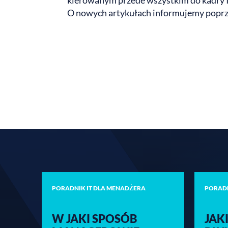
kierowanym przede wszystkim do kadry IT
O nowych artykułach informujemy poprz
PORADNIK IT DLA MENADŻERA
PORADN
W JAKI SPOSÓB
JAK