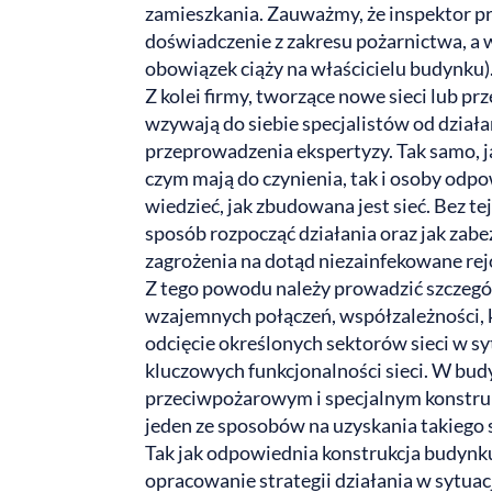
zamieszkania. Zauważmy, że inspektor p
doświadczenie z zakresu pożarnictwa, a wzy
obowiązek ciąży na właścicielu budynku)
Z kolei firmy, tworzące nowe sieci lub pr
wzywają do siebie specjalistów od dział
przeprowadzenia ekspertyzy. Tak samo, ja
czym mają do czynienia, tak i osoby odp
wiedzieć, jak zbudowana jest sieć. Bez tej
sposób rozpocząć działania oraz jak zabe
zagrożenia na dotąd niezainfekowane rejo
Z tego powodu należy prowadzić szczeg
wzajemnych połączeń, współzależności,
odcięcie określonych sektorów sieci w sy
kluczowych funkcjonalności sieci. W bu
przeciwpożarowym i specjalnym konstrukc
jeden ze sposobów na uzyskania takiego 
Tak jak odpowiednia konstrukcja budynku 
opracowanie strategii działania w sytua