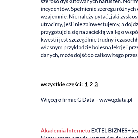
szeroko dyskutowanych naruszeń. Normy 
incydentów. Spełnienie szeregu różnych 
wzajemnie. Nie należy pytać „jaki zysk osi
utracimy, jeśli nie zainwestujemy, a doj
przygotujcie się na zaciekłą walkę o wsp
kwestii jest szczególnie trudny i czasoch
własnym przykładzie bolesną lekcję i prz
danych, może dojść do całkowitego przest
wszystkie części:
1
2
3
Więcej o firmie G Data –
www.gdata.pl
Akademia Internetu
EXTEL
BIZNES
+ j