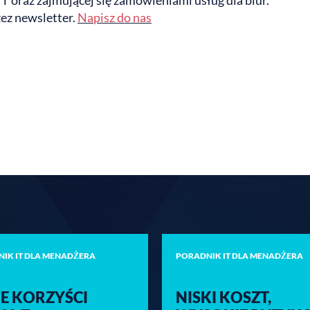
 oraz zajmującej się zamówieniami usług dla biur.
ez newsletter.
Napisz do nas
IK IT DLA MENADŻERA
PORADNIK IT DLA MENADŻERA
IE KORZYŚCI
NISKI KOSZT,