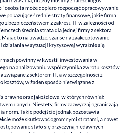
plan działania, niż gdy musimy znaleźć kogoś
zło i osoba ta może dopiero rozpocząć opracowywanie
we pokazujące średnie straty finansowe, jakie firma
o z bezpieczeństwem z zakresu IT w zależności od
emczech średnia strata dla jednej firmy z sektora
. Mając to na uwadze, szanse na zaakceptowanie
 działania w sytuacji kryzysowej wyraźnie się
 firmach powinny w kwestii inwestowania w
rtego na analizowaniu współczynnika zwrotu kosztów
a związane z sektorem IT, a w szczególności z
ło kosztów, w żaden sposób niezwiązane z
a prawne oraz jakościowe, w których również
wem danych. Niestety, firmy zazwyczaj ograniczają
ia norm. Takie podejście jednak pozostawia
efekcie może skutkować ogromnymi stratami, a nawet
 postępowanie stało się przyczyną niedawnych