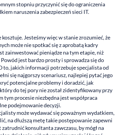
nym stopniu przyczynić się do ograniczenia
kiem naruszenia zabezpieczeń sieci IT.
 kosztuje. Jesteśmy więc w stanie zrozumieć, że
znych może nie spotkać się z aprobatą kadry
est zainwestować pieniądze na tym etapie, niż
. Powód jest bardzo prosty i sprowadza się do
 to, jakich informacji potrzebuje specjalista od
ełni się najgorszy scenariusz, najlepiej pytać jego
kryć potencjalne problemy i doradzić, jak
tóry do tej pory nie został zidentyfikowany przy
m tym procesie niezbędna jest współpraca
lne podejmowanie decyzji.
cjalisty może wydawać się poważnym wydatkiem,
ślić, na dłuższą metę takie postępowanie zapewni
st zatrudnić konsultanta zawczasu, by mógł na