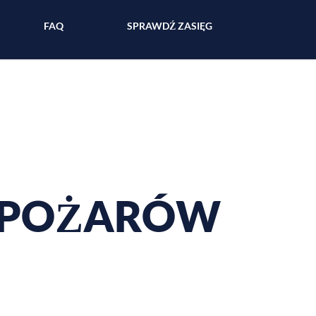
FAQ
SPRAWDŹ ZASIĘG
H POŻARÓW