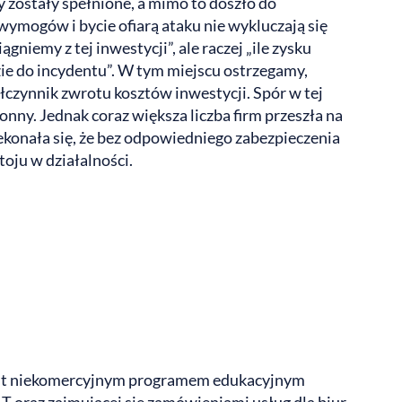
zostały spełnione, a mimo to doszło do
wymogów i bycie ofiarą ataku nie wykluczają się
ągniemy z tej inwestycji”, ale raczej „ile zysku
dzie do incydentu”. W tym miejscu ostrzegamy,
ółczynnik zwrotu kosztów inwestycji. Spór w tej
łonny. Jednak coraz większa liczba firm przeszła na
ekonała się, że bez odpowiedniego zabezpieczenia
oju w działalności.
est niekomercyjnym programem edukacyjnym