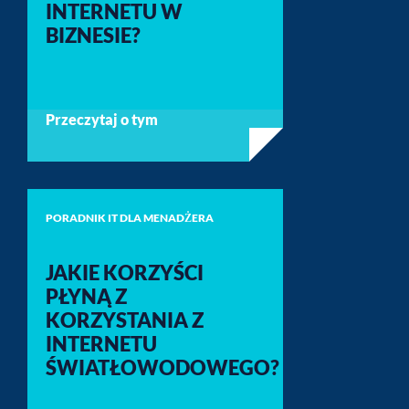
INTERNETU W
BIZNESIE?
Przeczytaj o tym
PORADNIK IT DLA MENADŻERA
JAKIE KORZYŚCI
PŁYNĄ Z
KORZYSTANIA Z
INTERNETU
ŚWIATŁOWODOWEGO?