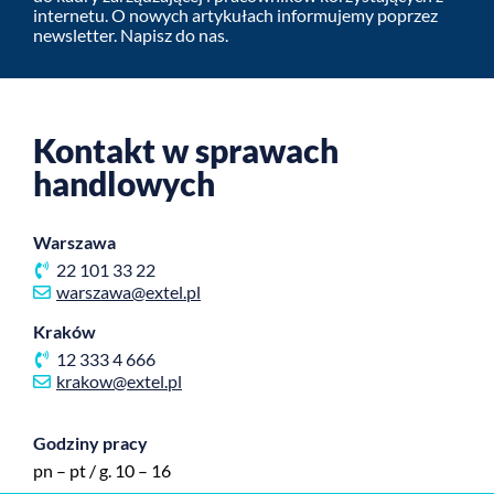
internetu. O nowych artykułach informujemy poprzez
newsletter. Napisz do nas.
Kontakt w sprawach
handlowych
Warszawa
22 101 33 22
warszawa@extel.pl
Kraków
12 333 4 666
krakow@extel.pl
Godziny pracy
pn – pt / g. 10 – 16