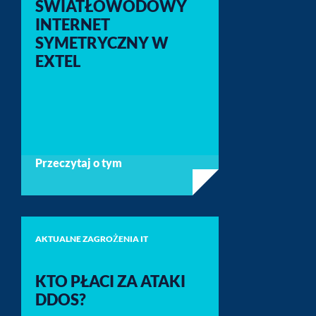
ŚWIATŁOWODOWY
INTERNET
SYMETRYCZNY W
EXTEL
Przeczytaj o tym
AKTUALNE ZAGROŻENIA IT
KTO PŁACI ZA ATAKI
DDOS?