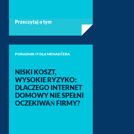
Przeczytaj o tym
PORADNIK IT DLA MENADŻERA
NISKI KOSZT,
WYSOKIE RYZYKO:
DLACZEGO INTERNET
DOMOWY NIE SPEŁNI
OCZEKIWAŃ FIRMY?