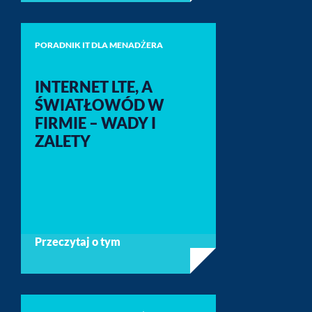
PORADNIK IT DLA MENADŻERA
INTERNET LTE, A
ŚWIATŁOWÓD W
FIRMIE – WADY I
ZALETY
Przeczytaj o tym