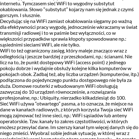
internetu. Tymczasem sieć WiFi to wygodny substytut
okablowania. Słowo “substytut” kojarzy nam się jednak z czymś
gorszym. I słusznie.
Decydując się na WIFi zamiast okablowania sięgamy po ważną
dla efektywności pracy wygodę, jednocześnie wkraczamy w świat
transmisji radiowej i to w paśmie bez wyłączności, co w
większości przypadków sprawia kłopoty spowodowane np.:
sąsiednimi sieciami WiFi, ale nie tylko.
WiFi to też ograniczony zasięg, który maleje znacząco wraz z
odległością i jeszcze bardziej z przeszkodami, np.: ścianami. Nie
licz na to, że punkt dostępowy WiFi (access point) z jednego
pokoju dobrze i wydajnie obsłuży kolejne kilka komputerów w
pokojach obok. Zadbaj też, aby liczba urządzeń (komputerów, itp.)
podłączona do pojedynczego punktu dostępowego nie była za
duża. Domowe routerki z wbudowanym WiFi obsługują
zazwyczaj do 10 urządzeń równocześnie, a rozwiązania
profesjonalne, np.: Ubiquity, nierzadko kilkadziesiąt do 100.
Sieć WiFi używa “otwartego” pasma, a to oznacza, że miejsce na
dane w kanałach radiowych, z których korzysta Twoja sieć WiFi
mogą zajmować też inne sieci, np.: WiFi sąsiadów lub anteny
operatorskie. Tzw. kanały to zakres częstotliwości, w których
możesz przesyłać dane. Im szerszy kanał tym więcej danych się do
niego zmieści. Wyobraź sobie jednak sytuację, w której wraz z
sąsiednimi biurami korzystacie z tego samego kanału – to prosta