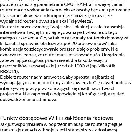
potrzeb różnią się parametrami CPU i RAM, a im więcej zadań
router ma do wykonania tym większe zasoby będą mu potrzebne.
I tak samo jak w Twoim komputerze, może się okazać, że
wydajność routera bywa za niska i “się wiesza”.
Router to przecież mózg Twojej sieci lokalnej, a cała transmisja
internetowa Twojej firmy agregowana jest właśnie do tego
małego urządzenia. Czy w takim razie mały routerek domowy za
kilkaset zł sprawnie obsłuży zespół 20 pracowników? Taka
kombinacja to zdecydowanie proszenie się o problemy. Nie
oznacza to jednak, że router musi kosztować dużo. Urządzenia
zapewniające ciągłość pracy nawet dla kilkudziesięciu
pracowników zaczynają się już od ok 1000 zł (np Mikrotik
RB3011).
Dobierz router nadmiarowo tak, aby sprostał najbardziej
wymagającym zadaniom firmy, a nie zawiedzie Cię nawet podczas
intensywnej pracy przy kończących się deadlinach Twoich
projektów. Nie zapomnij o odpowiedniej konfiguracji, a tę zleć
doświadczonemu adminowi.
Punkty dostępowe WiFi i zakłócenia radiowe
Jak już wspomniałem w poprzednim akapicie router agreguje
transmisję danych w Twojej sieci i stanowi styk z dostawcą