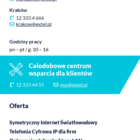
Kraków
12 333 4 666
krakow@extel.pl
Godziny pracy
pn – pt / g. 10 – 16
Całodobowe centrum
wsparcia dla klientów
12 333 44 55
noc@extel.pl
Oferta
Symetryczny Internet Światłowodowy
Telefonia Cyfrowa IP dla firm