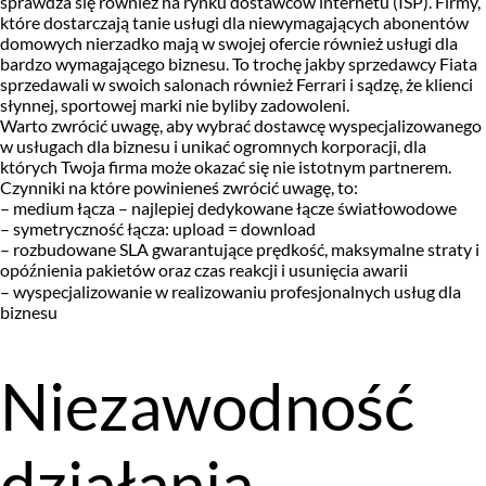
sprawdza się również na rynku dostawców internetu (ISP). Firmy,
które dostarczają tanie usługi dla niewymagających abonentów
domowych nierzadko mają w swojej ofercie również usługi dla
bardzo wymagającego biznesu. To trochę jakby sprzedawcy Fiata
sprzedawali w swoich salonach również Ferrari i sądzę, że klienci
słynnej, sportowej marki nie byliby zadowoleni.
Warto zwrócić uwagę, aby wybrać dostawcę wyspecjalizowanego
w usługach dla biznesu i unikać ogromnych korporacji, dla
których Twoja firma może okazać się nie istotnym partnerem.
Czynniki na które powinieneś zwrócić uwagę, to:
– medium łącza – najlepiej dedykowane łącze światłowodowe
– symetryczność łącza: upload = download
– rozbudowane SLA gwarantujące prędkość, maksymalne straty i
opóźnienia pakietów oraz czas reakcji i usunięcia awarii
– wyspecjalizowanie w realizowaniu profesjonalnych usług dla
biznesu
Niezawodność
działania