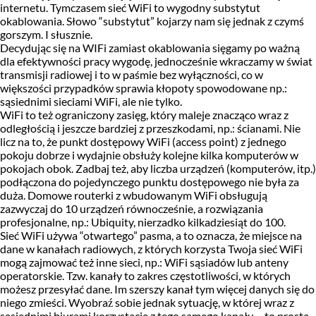
internetu. Tymczasem sieć WiFi to wygodny substytut
okablowania. Słowo “substytut” kojarzy nam się jednak z czymś
gorszym. I słusznie.
Decydując się na WIFi zamiast okablowania sięgamy po ważną
dla efektywności pracy wygodę, jednocześnie wkraczamy w świat
transmisji radiowej i to w paśmie bez wyłączności, co w
większości przypadków sprawia kłopoty spowodowane np.:
sąsiednimi sieciami WiFi, ale nie tylko.
WiFi to też ograniczony zasięg, który maleje znacząco wraz z
odległością i jeszcze bardziej z przeszkodami, np.: ścianami. Nie
licz na to, że punkt dostępowy WiFi (access point) z jednego
pokoju dobrze i wydajnie obsłuży kolejne kilka komputerów w
pokojach obok. Zadbaj też, aby liczba urządzeń (komputerów, itp.)
podłączona do pojedynczego punktu dostępowego nie była za
duża. Domowe routerki z wbudowanym WiFi obsługują
zazwyczaj do 10 urządzeń równocześnie, a rozwiązania
profesjonalne, np.: Ubiquity, nierzadko kilkadziesiąt do 100.
Sieć WiFi używa “otwartego” pasma, a to oznacza, że miejsce na
dane w kanałach radiowych, z których korzysta Twoja sieć WiFi
mogą zajmować też inne sieci, np.: WiFi sąsiadów lub anteny
operatorskie. Tzw. kanały to zakres częstotliwości, w których
możesz przesyłać dane. Im szerszy kanał tym więcej danych się do
niego zmieści. Wyobraź sobie jednak sytuację, w której wraz z
sąsiednimi biurami korzystacie z tego samego kanału – to prosta