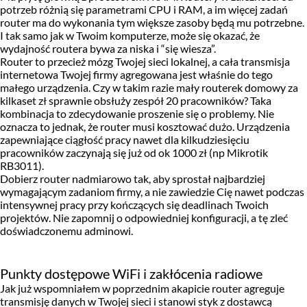
potrzeb różnią się parametrami CPU i RAM, a im więcej zadań
router ma do wykonania tym większe zasoby będą mu potrzebne.
I tak samo jak w Twoim komputerze, może się okazać, że
wydajność routera bywa za niska i “się wiesza”.
Router to przecież mózg Twojej sieci lokalnej, a cała transmisja
internetowa Twojej firmy agregowana jest właśnie do tego
małego urządzenia. Czy w takim razie mały routerek domowy za
kilkaset zł sprawnie obsłuży zespół 20 pracowników? Taka
kombinacja to zdecydowanie proszenie się o problemy. Nie
oznacza to jednak, że router musi kosztować dużo. Urządzenia
zapewniające ciągłość pracy nawet dla kilkudziesięciu
pracowników zaczynają się już od ok 1000 zł (np Mikrotik
RB3011).
Dobierz router nadmiarowo tak, aby sprostał najbardziej
wymagającym zadaniom firmy, a nie zawiedzie Cię nawet podczas
intensywnej pracy przy kończących się deadlinach Twoich
projektów. Nie zapomnij o odpowiedniej konfiguracji, a tę zleć
doświadczonemu adminowi.
Punkty dostępowe WiFi i zakłócenia radiowe
Jak już wspomniałem w poprzednim akapicie router agreguje
transmisję danych w Twojej sieci i stanowi styk z dostawcą