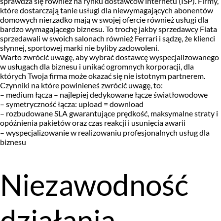
sprawdza się również na rynku dostawców internetu (ISP). Firmy,
które dostarczają tanie usługi dla niewymagających abonentów
domowych nierzadko mają w swojej ofercie również usługi dla
bardzo wymagającego biznesu. To trochę jakby sprzedawcy Fiata
sprzedawali w swoich salonach również Ferrari i sądzę, że klienci
słynnej, sportowej marki nie byliby zadowoleni.
Warto zwrócić uwagę, aby wybrać dostawcę wyspecjalizowanego
w usługach dla biznesu i unikać ogromnych korporacji, dla
których Twoja firma może okazać się nie istotnym partnerem.
Czynniki na które powinieneś zwrócić uwagę, to:
– medium łącza – najlepiej dedykowane łącze światłowodowe
– symetryczność łącza: upload = download
– rozbudowane SLA gwarantujące prędkość, maksymalne straty i
opóźnienia pakietów oraz czas reakcji i usunięcia awarii
– wyspecjalizowanie w realizowaniu profesjonalnych usług dla
biznesu
Niezawodność
działania