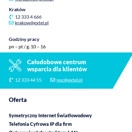
Kraków
12 333 4 666
krakow@extel.pl
Godziny pracy
pn – pt / g. 10 – 16
Całodobowe centrum
wsparcia dla klientów
12 333 44 55
noc@extel.pl
Oferta
Symetryczny Internet Światłowodowy
Telefonia Cyfrowa IP dla firm