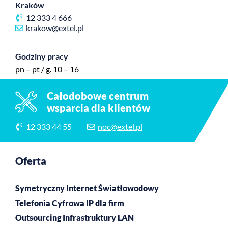
Kraków
12 333 4 666
krakow@extel.pl
Godziny pracy
pn – pt / g. 10 – 16
Całodobowe centrum
wsparcia dla klientów
12 333 44 55
noc@extel.pl
Oferta
Symetryczny Internet Światłowodowy
Telefonia Cyfrowa IP dla firm
Outsourcing Infrastruktury LAN